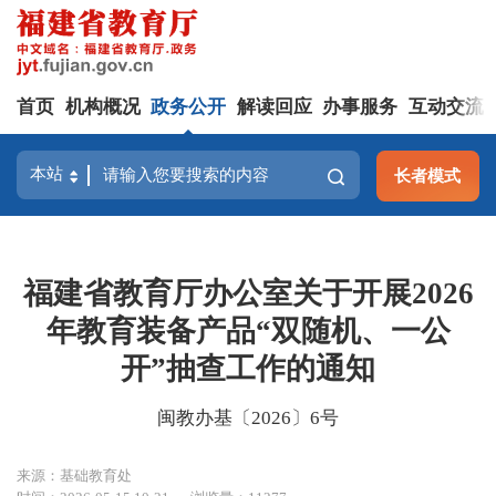
首页
机构概况
政务公开
解读回应
办事服务
互动交流
长者模式
福建省教育厅办公室关于开展2026
年教育装备产品“双随机、一公
开”抽查工作的通知
闽教办基〔2026〕6号
来源：基础教育处