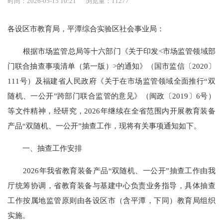
时间：2026-05-15 10:21
浏览量：11277
各设区市教育局，平潭综合实验区社会事业局：
根据市场监管总局等十六部门《关于印发<市场监管领域部
门联合抽查事项清单（第一版）>的通知》（国市监信〔2020〕
111号）及福建省人民政府《关于在市场监管领域全面推行“双
随机、一公开”跨部门联合监管的意见》（闽政〔2019〕6号）
等文件精神，经研究，2026年继续在全省范围内开展教育装备
产品“双随机、一公开”抽查工作，现将有关事项通知如下。
一、抽查工作安排
2026年我省教育装备产品“双随机、一公开”抽查工作由我
厅统筹协调，省教育装备与基建中心负责业务指导，具体抽查
工作按属地监管原则由各设区市（含平潭，下同）教育局组织
实施。