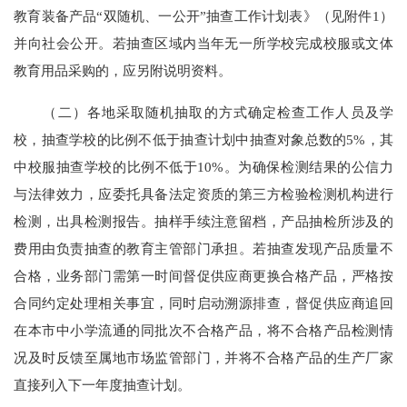
教育装备产品“双随机、一公开”抽查工作计划表》（见附件1）
并向社会公开。若抽查区域内当年无一所学校完成校服或文体
教育用品采购的，应另附说明资料。
（二）各地采取随机抽取的方式确定检查工作人员及学
校，抽查学校的比例不低于抽查计划中抽查对象总数的5%，其
中校服抽查学校的比例不低于10%。为确保检测结果的公信力
与法律效力，应委托具备法定资质的第三方检验检测机构进行
检测，出具检测报告。抽样手续注意留档，产品抽检所涉及的
费用由负责抽查的教育主管部门承担。若抽查发现产品质量不
合格，业务部门需第一时间督促供应商更换合格产品，严格按
合同约定处理相关事宜，同时启动溯源排查，督促供应商追回
在本市中小学流通的同批次不合格产品，将不合格产品检测情
况及时反馈至属地市场监管部门，并将不合格产品的生产厂家
直接列入下一年度抽查计划。