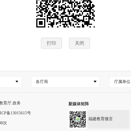
打印
关闭
各厅局
厅属单位
教育厅.政务
新媒体矩阵
ICP备13015615号
福建教育微言
98次