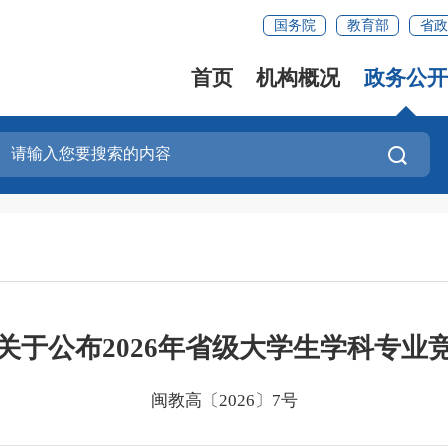
国务院
教育部
省政
首页
机构概况
政务公开
关于公布2026年省级大学生学科专业
闽教高〔2026〕7号