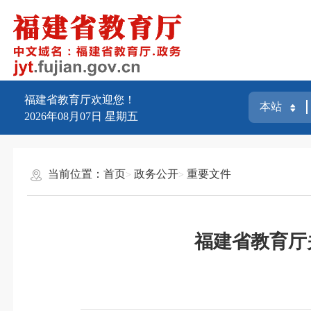
福建省教育厅欢迎您！
2026年08月07日
星期五
当前位置：
首页
政务公开
重要文件
福建省教育厅