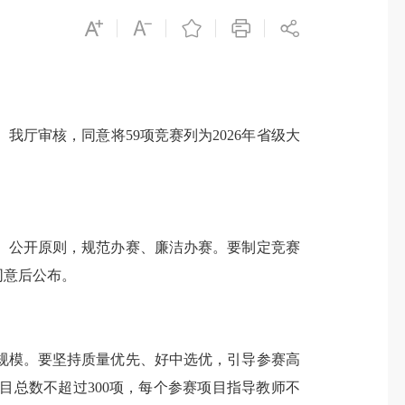
审核，同意将59项竞赛列为2026年省级大
公开原则，规范办赛、廉洁办赛。要制定竞赛
同意后公布。
模。要坚持质量优先、好中选优，引导参赛高
总数不超过300项，每个参赛项目指导教师不