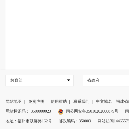
教育部
省政府
网站地图
|
免责声明
|
使用帮助
|
联系我们
|
中文域名：福建省
网站标识码： 3500000023
闽公网安备35010202000879号
闽
地址：福州市鼓屏路162号
邮政编码：350003
网站访问1446557