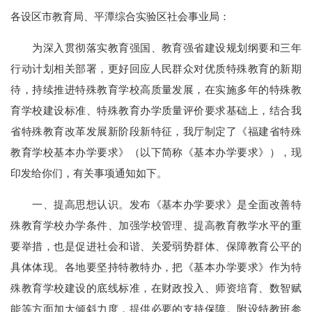
各设区市教育局、平潭综合实验区社会事业局：
为深入贯彻落实教育强国、教育强省建设规划纲要和三年
行动计划相关部署，更好回应人民群众对优质特殊教育的新期
待，持续推进特殊教育学校高质量发展，在实施多年的特殊教
育学校建设标准、特殊教育办学质量评价要求基础上，结合我
省特殊教育改革发展新阶段新特征，我厅制定了《福建省特殊
教育学校基本办学要求》（以下简称《基本办学要求》），现
印发给你们，有关事项通知如下。
一、提高思想认识。发布《基本办学要求》是全面改善特
殊教育学校办学条件、加强学校管理、提高教育教学水平的重
要举措，也是促进社会和谐、关爱弱势群体、保障教育公平的
具体体现。各地要坚持特教特办，把《基本办学要求》作为特
殊教育学校建设的底线标准，在财政投入、师资培育、数智赋
能等方面加大倾斜力度，提供必要的支持保障。附设特教班参