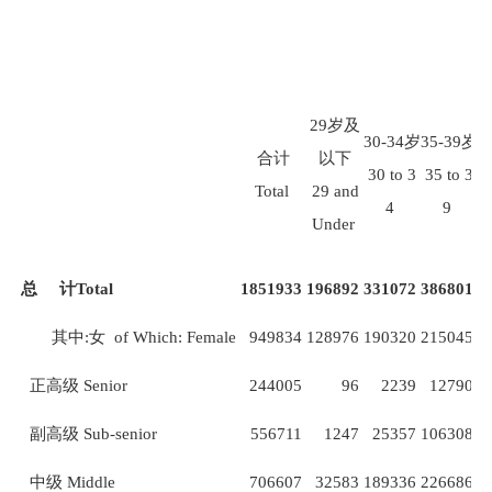
29
岁及
30-34
岁
35-39
岁
4
合计
以下
30 to 3
35 to 3
4
Total
29 and
4
9
Under
总
计
Total
1851933
196892
331072
386801
3
其中
:
女
of Which: Female
949834
128976
190320
215045
1
正高级
Senior
244005
96
2239
12790
副高级
Sub-senior
556711
1247
25357
106308
1
中级
Middle
706607
32583
189336
226686
1