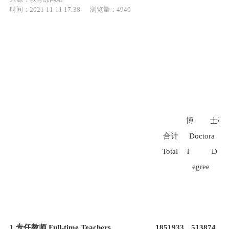
时间：2021-11-11 17:38
浏览量：4940
博
士
硕
合计
Doctora
M
Total
l
D
r's
egree
1.
专任教师
Full-time Teachers
1851933
513874
6