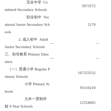
完全中学
Co
5973572
mbined Secondary Schools
职业初中
Voc
ational Junior Secondary Sch
2170
ools
2.
成人初中
Adult
—
—
Junior Secondary Schools
三、初等教育
Primary Educ
—
—
ation
（一）普通小学
Regular P
107253532
rimary Schools
小学
Primary Sc
93110218
hools
九年一贯制学
12554065
校
9-Year Schools