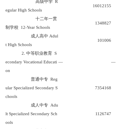
高级中学
R
16012155
egular High Schools
十二年一贯
1348827
制学校
12-Year Schools
成人高中
Adul
101006
t High Schools
2.
中等职业教育
S
econdary Vocational Educati
—
—
on
普通中专
Reg
ular Specialized Secondary S
7354168
chools
成人中专
Adu
lt Specialized Secondary Sch
1126747
ools