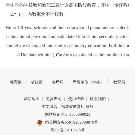
全中学的学校数和教职工数
计入高中阶段教育，其中，专任教师
2.
“（）”内数据为不计校数。
Note: 1.9-year schools and their educational personnel are calculate
r educational personnel are calculated
into senior secondary educati
sonnel are calculated into senior secondary education. Full-time
teac
2.The data within “( )”are not calculated as the number of scho
教育部
省政府
各厅局
厅属单位（学校）
教育局
网站地图
|
免责声明
|
使用帮助
|
联系我们
|
中文域名：福建省教育厅.政务
网站标识码： 3500000023
闽公网安备35010202000879号
闽ICP备13015615号