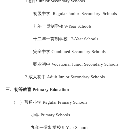
1.
初中
Junior Secondary Schools
初级中学
Regular Junior
Secondary
Schools
九年一贯制学校
9-Year Schools
十二年一贯制学校
12-Year Schools
完全中学
Combined Secondary Schools
职业初中
Vocational Junior Secondary Schools
2.
成人初中
Adult Junior Secondary Schools
三、初等教育
Primary Education
（一）普通小学
Regular Primary Schools
小学
Primary Schools
九年一贯制学校
9-Year Schools