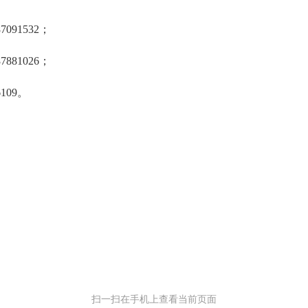
91532；
81026；
109。
扫一扫在手机上查看当前页面