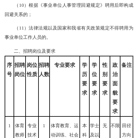
（10）根据《事业单位人事管理回避规定》聘用后即构成
回避关系的；
（11）法律法规以及国家和我省有关政策规定不得聘用为
事业单位工作人员的。
二、招聘岗位及要求
序
招聘
岗位
招聘
专业
要求
学
学
性
政
备注
号
岗位
性质
人数
历
位
别
治
要
要
要
面
求
求
求
貌
要
求
1
体育
专业
1
体育教育、运
本
学士
无
不限
田径
教师
技术
动训练、社会
科
及以
方向