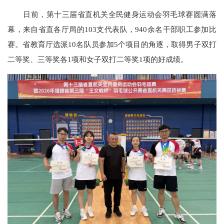
日前，第十三届省直机关全民健身运动会羽毛球赛圆满落
幕，来自省直各厅局的103支代表队，940余名干部职工参加比
赛。省教育厅选派10名队员参加5个项目的角逐，取得男子双打
二等奖、三等奖各1项和女子双打二等奖1项的好成绩。