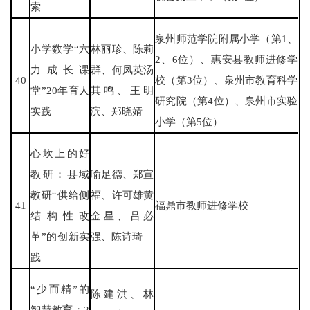
索
泉州师范学院附属小学（第1、
小学数学“六
林丽珍、陈莉
2、6位）、惠安县教师进修学
力成长课
群、何凤英汤
40
校（第3位）、泉州市教育科学
堂”20年育人
其鸣、王明
研究院（第4位）、泉州市实验
实践
滨、郑晓婧
小学（第5位）
心坎上的好
教研：县域
喻足德、郑宣
教研“供给侧
福、许可雄黄
41
福鼎市教师进修学校
结构性改
金星、吕必
革”的创新实
强、陈诗琦
践
“少而精”的
陈建洪、林
智慧教育：2