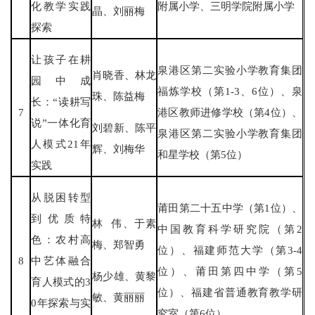
化教学实践
附属小学、三明学院附属小学
晶、刘丽梅
探索
让孩子在耕
泉港区第二实验小学教育集团
肖晓香、林龙
园中成
福炼学校（第1-3、6位）、泉
珠、陈益梅
长：“读耕写
7
港区教师进修学校（第4位）、
说”一体化育
刘碧新、陈平
泉港区第二实验小学教育集团
人模式21年
辉、刘梅华
和星学校（第5位）
实践
从脱困转型
莆田第二十五中学（第1位）、
到优质特
林 伟、于素
中国教育科学研究院（第2
色：农村高
梅、郑智勇
位）、福建师范大学（第3-4
8
中艺体融合
位）、莆田第四中学（第5
杨少雄、黄黎
育人模式的3
位）、福建省普通教育教学研
敏、黄丽丽
0年探索与实
究室（第6位）