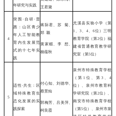
年研究与实践
王君黛
突围·自研·普
尤溪县实验小学（第
蒋际君、苏 菊、
惠：山区青少
1、3、4、6位）三明
郑 颖
年人工智能教
4
教育学院（第2位）福
育内生发展范
黄家楣、李 想、
建省普通教育教学研
式的十七年实
杨蕴秋
究室（第5位）
践
泉州市特殊教育学校
（第1位、第3、4
付心知、刘德华、
适性·共生：区
位）、泉州市教育科
蔡景灿
域特殊教育生
学研究院（第2位）、
5
态化发展的实
南安市特殊教育学校
郭梅芳、吕美萍、
践探索
（第5位）、泉州市泉
柯良霞