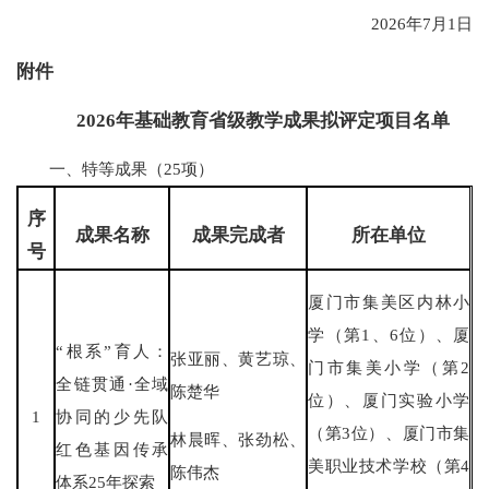
2026年7月1日
附件
2026年基础教育省级教学成果拟评定项目名单
一、特等成果（25项）
序
成果名称
成果完成者
所在单位
号
厦门市集美区内林小
学（第1、6位）、厦
“根系”育人：
张亚丽、黄艺琼、
门市集美小学（第2
全链贯通·全域
陈楚华
位）、厦门实验小学
1
协同的少先队
（第3位）、厦门市集
林晨晖、张劲松、
红色基因传承
美职业技术学校（第4
陈伟杰
体系25年探索