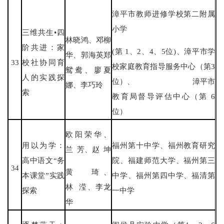
漳平市教师进修学校第二附属
小学
三维共生•四
林晓鸿、邓柳
阶共进：家
(第 1、2、4、5位)、漳平市学
华、郭海英郑
33
校社协同育
校家庭教育指导服务中心（第3
鸳鸯、廖夏
人的实践探
位）、 漳平市
娜、李巧玲
索
教育局督导评估中心（第 6
位）
欧阳荣华、
用以为学：
福州第十中学、福州教育研究
兰 芳、赵 坤
高中语文“务
院、福建师范大学、福州第三
34
黄 琦、
本课堂”实践
中学、福州第四中学、福清第
林 滢、李龙
探索
一中学
华