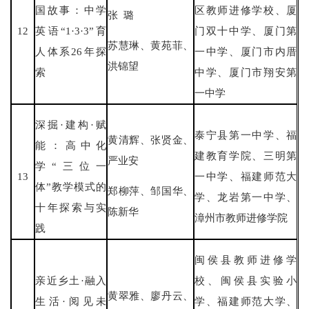
国故事：中学
区教师进修学校、厦
张 璐
12
英语“1·3·3”育
门双十中学、厦门第
苏慧琳、黄苑菲、
人体系26年探
一中学、厦门市内厝
洪锦望
索
中学、厦门市翔安第
一中学
深掘·建构·赋
泰宁县第一中学、福
黄清辉、张贤金、
能：高中化
建教育学院、三明第
严业安
学“三位一
13
一中学、福建师范大
体”教学模式的
郑柳萍、邹国华、
学、龙岩第一中学、
十年探索与实
陈新华
漳州市教师进修学院
践
闽侯县教师进修学
亲近乡土·融入
校、闽侯县实验小
黄翠雅、廖丹云、
生活·阅见未
学、福建师范大学、