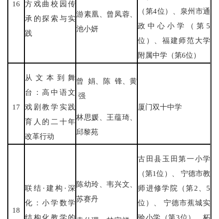
16
方戏曲校园传
（第4位）、泉州市通
游素凰、曾凤蓉、
承的探索与实
政中心小学（第5
池小妍
践
位）、福建师范大学
附属中学（第6位）
从文本到舞
曾 娟、陈 锋、黄
台：高中语文
强
17
戏剧教学实践
厦门双十中学
林思媛、王蕴琦、
育人的二十年
邱黎苑
改革行动
古田县玉田第一小学
（第1位）、 宁德市教
陈幼玲、韦兴文、
联结·建构·深
师进修学院（第2、5
苏赛丹
化：小学数学
位）、 宁德市蕉城实
18
结构化教学的
验小学（第3位）、柘