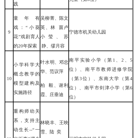
践
童年有
吴柳菁、陈文
戏：“小葵
英、林 茵卢
9
宁德市机关幼儿园
花”戏剧育人
小莹、苏
的20年探索
静、缪月容
南平实验小学（第1、2、5
叶水明、邓忠
小学科学大
位）、南平市教师进修学院
华、范议萍
概念教学的
10
（第3位）、东南大学（第4
模型建构及
柏 毅、谢利
位）、南平市剑津小学（第6
实施路径
霞、庄垂迪
位）
重构师幼关
系，支持主
林晓丰、王映
动生长--“一
雪、陆 奕