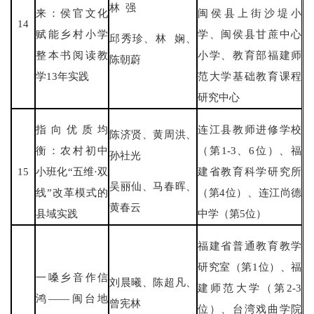
林 强
来：侯官文化
闽侯县上街沙堤小
14
赋能乡村小学
学、闽侯县甘蔗中心
邱秀珍、林 娴、
整本书阅读教
小学、教育部福建师
陈朝蔚
学13年实践
范大学基础教育课程
研究中心
指向优质均
连江县教师进修学校
陈济贤、黄周洪、
衡：农村初中
（第1-3、6位）、福
孙社光
15
小班化“五维·双
建省教育科学研究所
吴丽仙、马春晖、
线”改革模式的
（第4位）、连江尚德
黄春云
县域实践
中学（第5位）
福建省普通教育教学
研究室（第1位）、福
一嗓乡音作信
刘晨曦、陈超凡、
建师范大学（第2-3
鸿——闽台地
曾宪林
位）、台湾戏曲学院