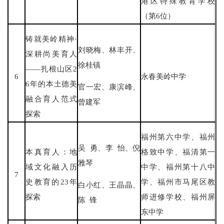
港区特殊教育学校
（第6位）
铸就美岭精神·
刘晓梅、林丰开、
深耕尚美育人
徐桂镇
——扎根山区2
6
永春美岭中学
6年的本土德美
官一宏、康滨峰、
融合育人范式
曾建军
探索
福州第六中学、福州
吴 勇、李 怡、倪
本真育人：地
格致中学、福清第一
雅琴
域文化融入历
中学、福州第十八中
7
史教育的23年
学、福州市马尾区教
白小红、王晶晶、
探索
师进修学校、福州屏
陈 锋
东中学