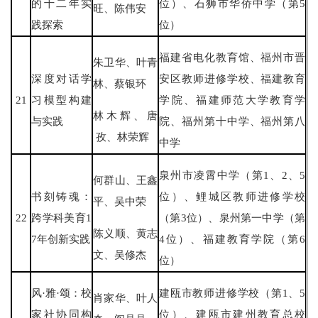
的十二年实
位）、石狮市华侨中学（第5
旺、陈伟安
践探索
位）
福建省电化教育馆、福州市晋
朱卫华、叶青
深度对话学
安区教师进修学校、福建教育
林、蔡银环
21
习模型构建
学院、福建师范大学教育学
林木辉、唐
与实践
院、福州第十中学、福州第八
孜、林荣辉
中学
泉州市凌霄中学（第1、2、5
何群山、王鑫
书刻铸魂：
位）、鲤城区教师进修学校
平、吴中荣
22
跨学科美育1
（第3位）、泉州第一中学（第
陈义顺、黄志
7年创新实践
4位）、福建教育学院（第6
文、吴修杰
位）
风·雅·颂：校
建瓯市教师进修学校（第1、5
肖家华、叶人
家社协同构
位）、建瓯市建州教育总校