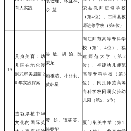
袁仕理、林宜祥、
育人实践
荣县教师进修学校
余 慧
（第4位）、古田县教
师进修学校（第6位）
闽江师范高等专科学
校（第1、4位）、福
吴 敏、胡 泊、陈
具身美育：幼
建师范大学（第2
秉龙
儿园在地化浸
位）、福建幼儿师范
19
润式审美启蒙 2
高等专科学校（第3
赖稚洁、叶丽莉、
0 年实践探索
位）、闽江师范高等
黄韩星
专科学校附属实验幼
儿园（第5、6位）
造就厚植中华
黄 雄、谭筱英、
文化的国际英
厦门集美中学（第1-
吴春华