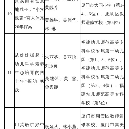
真实而有创意
厦门市大同小学（第1-
黄靓芳
地成长：“小实
10
4、6位）、思明区教
践家”育人体系
黄维琳、吴伟华、
师进修学校（第5位）
20年探索
林 琳
福建幼儿师范高等专
科学校附属第一幼儿
从娃娃抓起：
朱丽芬、吴丽珍、
园（第1、3、6位）、
幼儿科学素养
刘冰灵
福建幼儿师范高等专
11
生态培育的四
科学校附属第二幼儿
吴端萍、黄 雪、
十年“福幼”实
园（第2、4位）、福
曾秀卿
践
建幼儿师范高等专科
学校（第5位）
厦门市翔安区教师进
用英语讲好中
修学校、厦门市集美
杨延从、林小燕、