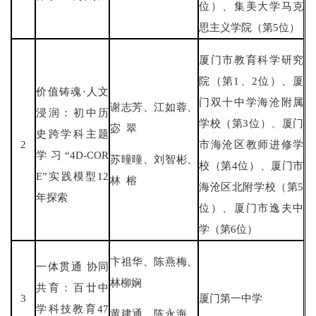
位）、集美大学马克
思主义学院（第5位）
厦门市教育科学研究
院（第1、2位）、厦
价值铸魂·人文
门双十中学海沧附属
谢志芳、江如蓉、
浸润：初中历
学校（第3位）、厦门
宓 翠
史跨学科主题
2
市海沧区教师进修学
学习“4D-COR
苏曈曈、刘智彬、
校（第4位）、厦门市
E”实践模型12
林 榕
海沧区北附学校（第5
年探索
位）、厦门市逸夫中
学（第6位）
卞祖华、陈燕梅、
一体贯通 协同
林柳娴
共育：百廿中
3
厦门第一中学
学科技教育47
黄建通、陈永海、