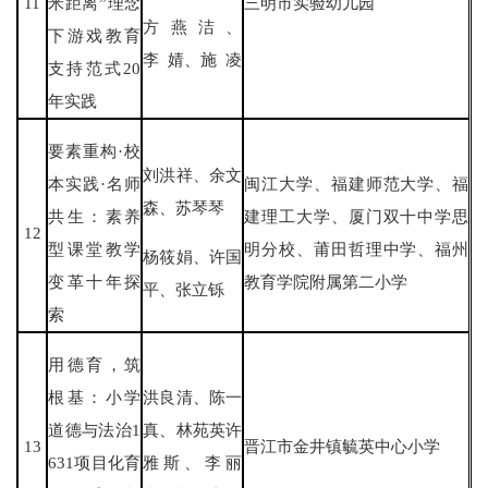
11
米距离”理念
三明市实验幼儿园
方燕洁、
下游戏教育
李 婧、施 凌
支持范式20
年实践
要素重构·校
刘洪祥、余文
本实践·名师
闽江大学、福建师范大学、福
森、苏琴琴
共生：素养
建理工大学、厦门双十中学思
12
型课堂教学
明分校、莆田哲理中学、福州
杨筱娟、许国
变革十年探
教育学院附属第二小学
平、张立铄
索
用德育，筑
根基：小学
洪良清、陈一
道德与法治1
真、林苑英许
13
晋江市金井镇毓英中心小学
631项目化育
雅斯、李丽