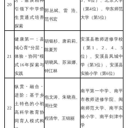
才：嘉庚精神
3、6位）、北京大学
20
引领下中学侨
（第4位）、华东师范
郭丛斌、雷 浩、
生贯通式培养
大学（第5位）
范书宏
探索
健康第一：县
安溪县教师进修学校
胡银杉、唐莉莉、
域心育“分层・
（第1、2、4、5
陈夏芳
21
体验・协同”模
位）、安溪县凤城中
胡晓凤、苏淑娜、
式16年探索与
学（第3位）、安溪县
钟江林
实践
实验小学（第6位）
纵贯・融合・
南平第一中学、南平
进阶：基于乡
包文涛、朱晓燕、
市教师进修学院、闽
土特色的小初
周仕荣
22
南师范大学、南平实
高科学教育协
验小学、南平剑津中
程清华、王锦丽
同育人模式构
学