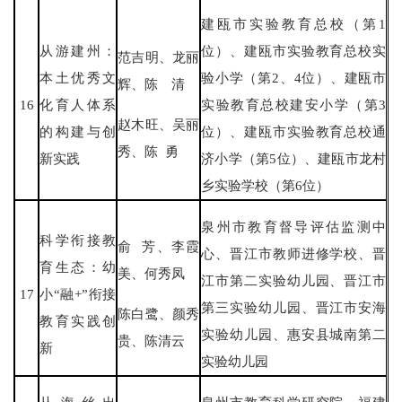
建瓯市实验教育总校（第1
从游建州：
位）、建瓯市实验教育总校实
范吉明、龙丽
本土优秀文
验小学（第2、4位）、建瓯市
辉、陈 清
16
化育人体系
实验教育总校建安小学（第3
赵木旺、吴丽
的构建与创
位）、建瓯市实验教育总校通
秀、陈 勇
新实践
济小学（第5位）、建瓯市龙村
乡实验学校（第6位）
泉州市教育督导评估监测中
科学衔接教
俞 芳、李霞
心、晋江市教师进修学校、晋
育生态：幼
美、何秀凤
江市第二实验幼儿园、晋江市
17
小“融+”衔接
第三实验幼儿园、晋江市安海
陈白鹭、颜秀
教育实践创
实验幼儿园、惠安县城南第二
贵、陈清云
新
实验幼儿园