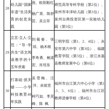
燕、欧阳毅红
幼儿园“国家
师范高等专科学校（第2位）、
28
非遗”生活美
泉州市丰泽幼儿园（第3位）、
杨广英、陈舒
育的创意实
泉州台商投资区第一实验幼儿
芸、吴云菲
践
园（第5位）
立言·立人·立
刘菊春、张
三明学院（第1、2、4位）、永
范：“导·学
琼、杨木根
安市第六中学（第3位）、福建
29
共生”语文阅
教育学院（第5位）、浙江永嘉
李奇勇、鲍道
读教学的十
县教师发展中心（第6位）
宏、肖培东
五年求索
吴雪梅、汪
打基础·抓关
福州市台江第六中心小学（第1
洋、余挺坚
键——小学
30
-3、5、6位）、福州市台江区
科技教育48
柯巧如、李灵
教师进修学校（第4位）
年实践
峰、陈 枫