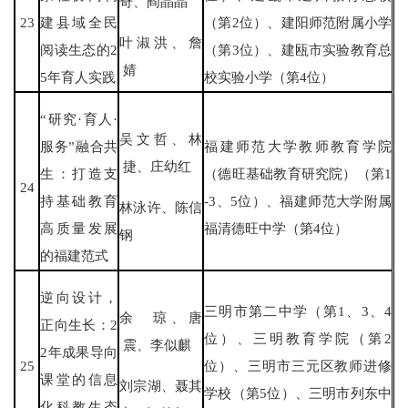
奇、阎晶晶
23
建县域全民
（第2位）、建阳师范附属小学
叶淑洪、詹
阅读生态的2
（第3位）、建瓯市实验教育总
婧
5年育人实践
校实验小学（第4位）
“研究·育人·
吴文哲、林
服务”融合共
福建师范大学教师教育学院
捷、庄幼红
生：打造支
（德旺基础教育研究院）（第1
24
持基础教育
-3、5位）、福建师范大学附属
林泳许、陈信
高质量发展
福清德旺中学（第4位）
钢
的福建范式
逆向设计，
三明市第二中学（第1、3、4
余 琼、唐
正向生长：2
位）、三明教育学院（第2
震、李似麒
2年成果导向
25
位）、三明市三元区教师进修
课堂的信息
刘宗湖、聂其
学校（第5位）、三明市列东中
化科教生态