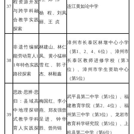
程资源开发
37
连江黄如论中学
与跨学科融
杨 程、刘凤
合教学实践
丽、王 贞
探索
漳州市长泰区林墩中心小学
非遗竹编赋
林建山、林仁
（第1、2、4、6位）、漳州市
能劳动育人1
凤、黄小猛林
38
长泰区教师进修学校（第3
1年特色实践
雪红、郭子
位）、漳州市学生资助中心
路径探索
杰、林毅鑫
（第5位）
思政·思辨·思
武平县第二中学（第1位）、福
归：县域高
梅国红、李小
建教育学院（第2、4位）、福
中地理探研
燕、郑友强曾
39
州第三中学（第3位）、龙岩市
式教学学科
呈进、钟华
教育科学研究院（第5位）、上
育人实践探
胜、曾尚锦
杭县第二中学（第6位）