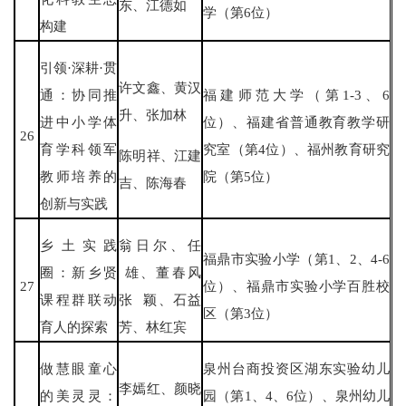
东、江德如
学（第6位）
构建
引领·深耕·贯
许文鑫、黄汉
通：协同推
福建师范大学（第1-3、6
升、张加林
进中小学体
位）、福建省普通教育教学研
26
育学科领军
究室（第4位）、福州教育研究
陈明祥、江建
教师培养的
院（第5位）
吉、陈海春
创新与实践
乡土实践
翁日尔、任
福鼎市实验小学（第1、2、4-6
圈：新乡贤
雄、董春风
27
位）、福鼎市实验小学百胜校
课程群联动
张 颖、石益
区（第3位）
育人的探索
芳、林红宾
做慧眼童心
泉州台商投资区湖东实验幼儿
李嫣红、颜晓
的美灵灵：
园（第1、4、6位）、泉州幼儿