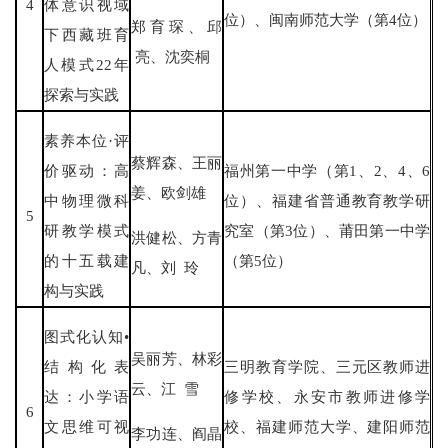
4
体意识视域
位）、闽南师范大学（第4位）
郑育琛、邱
下西藏班育
亮、沈奕桐
人模式22年
探索与实践
素养本位·评
蔡辉森、王丽
价驱动：高
福州第一中学（第1、2、4、6
姜、欧剑雄
中物理微科
位）、福建省普通教育教学研
5
研教学模式
究室（第3位）、莆田第一中学
洪健松、方青
的十五载建
（第5位）
凡、刘 玲
构与实践
图式化认知•
吴丽芳、林彩
结构化表
三明教育学院、三元区教师进
云、江 雪
达：小学语
修学校、永安市教师进修学
6
文思维可视
校、福建师范大学、建阳师范
李功连、阎晶