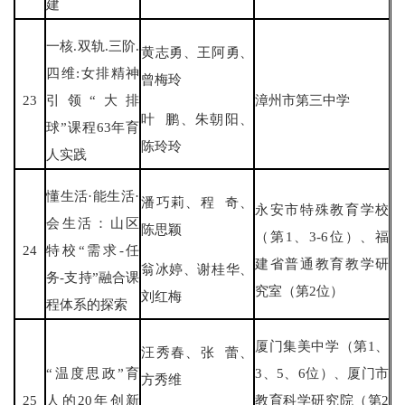
建
一核.双轨.三阶.
黄志勇、王阿勇、
四维:女排精神
曾梅玲
23
引领“大排
漳州市第三中学
叶 鹏、朱朝阳、
球”课程63年育
陈玲玲
人实践
懂生活·能生活·
潘巧莉、程 奇、
永安市特殊教育学校
会生活：山区
陈思颖
（第1、3-6位）、福
24
特校“需求-任
建省普通教育教学研
翁冰婷、谢桂华、
务-支持”融合课
究室（第2位）
刘红梅
程体系的探索
厦门集美中学（第1、
汪秀春、张 蕾、
“温度思政”育
3、5、6位）、厦门市
方秀维
25
人的20年创新
教育科学研究院（第2