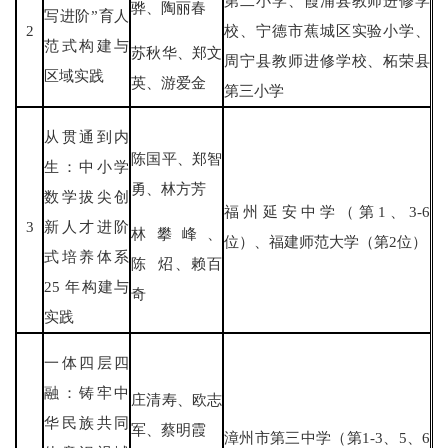
第二小学、霞浦县教师进修学
骅、陶丽春
写进阶”育人
2
校、宁德市蕉城区实验小学、
范式构建与
苏秋华、郑文
周宁县教师进修学校、柘荣县
区域实践
英、游爱金
第三小学
从贯通到内
陈国平、郑智
生：中小学
勇、林方芳
数学拔尖创
福州延安中学（第1、3-6
3
新人才进阶
林攀峰、
位）、福建师范大学（第2位）
式培养体系
陈 炤、赖百
25 年构建与
奇
实践
一体四层四
融：铸牢中
庄清寿、欧志
华民族共同
军、蔡明霞
漳州市第三中学（第1-3、5、6