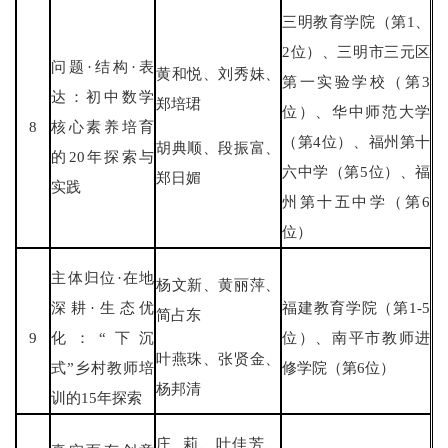
三明教育学院（第1、
2位）、三明市三元区
问题·结构·表
黄和悦、刘秀妹、
第一实验学校（第3
达：初中数学
郑培珺
位）、华中师范大学
8
核心素养培育
（第4位）、福州第十
胡典顺、段振富、
的20年探索与
六中学（第5位）、福
郑日媚
实践
州第十五中学（第6
位）
主体归位·在地
杨文新、黄丽萍、
深耕·生态优
福建教育学院（第1-5
简占东
9
化：“下沉
位）、南平市教师进
叶燕珠、张贤金、
式”乡村教师培
修学院（第6位）
杨邦清
训的15年探索
庄 莉、叶佳芳、