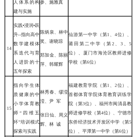
人体系的构
参、施雅真
建与实施
实践•浸润•跃
陈炳泉、林中
升--指向高中
仙游第一中学（第1、4位）、
奖、谢晓琼
数学建模体
莆田第二中学（第2、3、5
14
系迭代与育
位）、厦门市海沧区教师进修
郑加金、陈丽
人进阶的十
学校（第6位）
萍、韩耀辉
五年探索
指向学生体
福建教育学院（第1、2位）、
林秀春、缪滢
质健康的中
首都体育学院体育教育训练学
滢、尹 军
小学体育教
院（第3位）、福州市闽清县教
15
师“四维五
师进修学校（第4位）、宁德市
张日仙、周义
环”培训模式
东侨经济技术开发区中学（第5
辉、林 诚
探索与实践
位）、平潭第一中学（第6位）