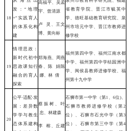
从海丝出
泉州市教育科学研究院、福建
高福平、吴孟
发：“地理
省教育学院、晋江市毓英中
宇、曾清源
18
+”实践育人
学、德旺基础教育研究院、泉
卢 灵、王文
的体系化构
州市培元中学、晋江市教师进
博、黄向标
建
修学校
情理思政：
福州第四中学、福州江南水都
新时代初中
郑海燕、周燕
中学、福州第四中学桔园洲中
19
思政课知行
春、陈 娟陈
学、闽侯县教师进修学校、福
融合的育人
娜、林 倩
州第十九中学
探索
公平·适配·发
石狮市第一中学（第1、6位)、
蔡振树、叶
展：差异数
石狮市教师进修学校（第2
忠、林建森
学学与教生
位）、石狮市石光中学（第3
20
态体系建构
位）、石狮市第三中学（第4
李 榕、丘建