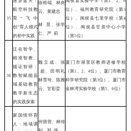
逐梦蓝天：
闽侯县实验中学（第1、2、6
徐裕端、林炎
航空科技教
位）、福州教育研究院（第3
云、黄建忠
35
育“飞中
位）、闽侯县七里学校（第4
林 晃、张学
创”育人模式
位）、闽侯县甘蔗中心小学
仁、严 莉
的初中实践
（第5位）
泛在智学、
精准智教、
魏立成、张
厦门市湖里区教师进修学校
循证智研：
超、田明礼
（第1、2、4位）、厦门市教育
36
数智赋能县
林雪玲、陈雅
科学研究院（第3位）、厦门市
域基础教育
云、甘彩娈
金林湾实验学校（第5、6位）
教学新生态
的实践探索
家国情怀育
何德营、林传
人：地域课
利、郑 伟