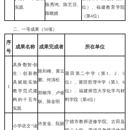
陈秀鸿、陈艺芬、
实践
位）、福建教育学院
陈晓婧
（第4位）
二、一等成果（50项）
序
成果名称
成果完成者
所在单位
号
具身·数智·创
陈剑峰、黄云
生：创新教
莆田第二中学（第1、2、5
鹏、何清松
具赋能实验
位）、莆田哲理中学（第3、6
1
教学范式建
位）、福建师范大学化学与材
郑柳萍、卢俊
构的十五年
料学院（第4位）
耿、陈金明
实践
宁德市教师进修学院、古田县
许发金、阮丽
小学语文“读