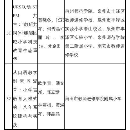
URS联动·ST
泉州师范学院、泉州市丰泽区
EM共
黄晓冬、张彩
教师进修学校、泉州市丰泽区
生：“教研共
琴、何秀晶许
实验小学潘山校区、泉州市丰
31
同体”赋能区
丽玲、李
泽区实验小学、泉州师范学院
域小学科技
洁、尤金田
第二附属小学、南安市教师进
教育生态重
修学校
塑
从口语教学
到素养涵
欧争青、潘文
育：小学言
尾、陈立珊
32
语育人模式
莆田市教师进修学院附属小学
林赛棋、黄淑
的十八年系
琴、郑晶晶
统建构与实
践