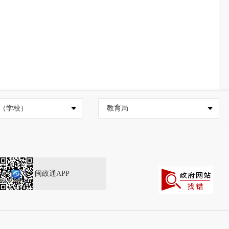
（学校）
教育局
闽政通APP