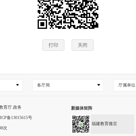
打印
关闭
各厅局
厅属单位
教育厅.政务
新媒体矩阵
ICP备13015615号
福建教育微言
88次