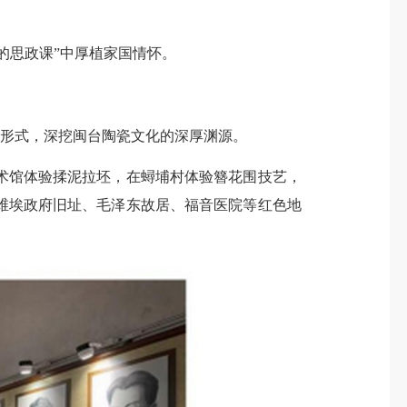
的思政课”中厚植家国情怀。
维形式，深挖闽台陶瓷文化的深厚渊源。
馆体验揉泥拉坯，在蟳埔村体验簪花围技艺，
维埃政府旧址、毛泽东故居、福音医院等红色地