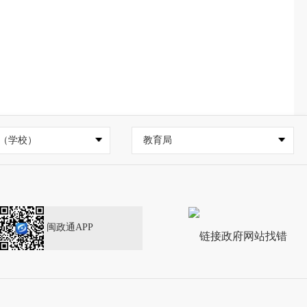
（学校）
教育局
闽政通APP