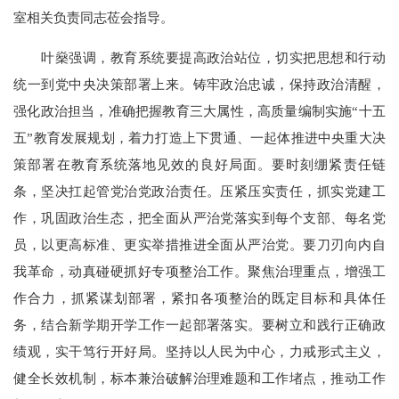
室相关负责同志莅会指导。
叶燊强调，教育系统要提高政治站位，切实把思想和行动
统一到党中央决策部署上来。铸牢政治忠诚，保持政治清醒，
强化政治担当，准确把握教育三大属性，高质量编制实施“十五
五”教育发展规划，着力打造上下贯通、一起体推进中央重大决
策部署在教育系统落地见效的良好局面。要时刻绷紧责任链
条，坚决扛起管党治党政治责任。压紧压实责任，抓实党建工
作，巩固政治生态，把全面从严治党落实到每个支部、每名党
员，以更高标准、更实举措推进全面从严治党。要刀刃向内自
我革命，动真碰硬抓好专项整治工作。聚焦治理重点，增强工
作合力，抓紧谋划部署，紧扣各项整治的既定目标和具体任
务，结合新学期开学工作一起部署落实。要树立和践行正确政
绩观，实干笃行开好局。坚持以人民为中心，力戒形式主义，
健全长效机制，标本兼治破解治理难题和工作堵点，推动工作