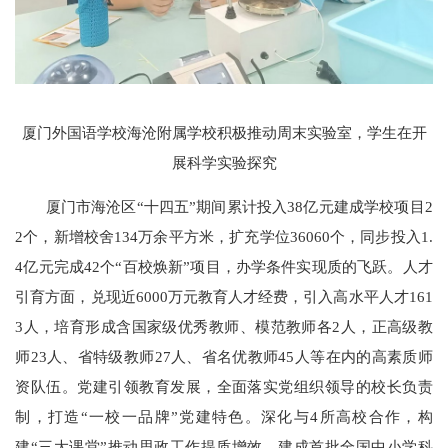
厦门外国语学校海沧附属学校积极推动周末实验室，学生在开
展科学实验探究
厦门市海沧区“十四五”期间累计投入38亿元建成学校项目2
2个，新增校舍134万余平方米，扩充学位36060个，同步投入1.
4亿元完成42个“百校焕新”项目，办学条件实现质的飞跃。人才
引育方面，兑现近6000万元教育人才经费，引入高水平人才161
3人，培育形成含国家级优秀教师、模范教师各2人，正高级教
师23人、省特级教师27人、省名优教师45人等在内的高素质师
资队伍。党建引领教育发展，全面落实党组织领导的校长负责
制，打造“一校一品牌”党建特色。深化与4所高校合作，构
建“三大课堂”推动思政工作提质增效。建成首批全国中小学科