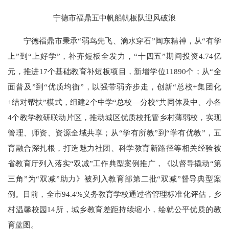
宁德市福鼎五中帆船帆板队迎风破浪
宁德福鼎市秉承“弱鸟先飞、滴水穿石”闽东精神，从“有学
上”到“上好学”，补齐短板全发力，“十四五”期间投资4.74亿
元，推进17个基础教育补短板项目，新增学位11890个；从“全
面普及”到“优质均衡”，以强带弱齐步走，创新“总校+集团化
+结对帮扶”模式，组建2个中学“总校—分校”共同体及中、小各
4个教学教研联动片区，推动城区优质校托管乡村薄弱校，实现
管理、师资、资源全域共享；从“学有所教”到“学有优教”，五
育融合深扎根，打造魅力社团、科学教育新路径等相关经验被
省教育厅列入落实“双减”工作典型案例推广，《以督导撬动“第
三角”为“双减”助力》被列入教育部第二批“双减”督导典型案
例。目前，全市94.4%义务教育学校通过省管理标准化评估，乡
村温馨校园14所，城乡教育差距持续缩小，绘就公平优质的教
育蓝图。