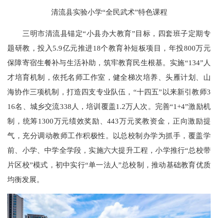
清流县实验小学“全民武术”特色课程
三明市清流县锚定“小县办大教育”目标，四套班子定期专
题研教，投入5.9亿元推进18个教育补短板项目，年投800万元
保障寄宿生餐补与生活补助，筑牢教育民生根基。实施“134”人
才培育机制，依托名师工作室，健全梯次培养、头雁计划、山
海协作三项机制，打造四支专业队伍，“十四五”以来新引教师3
16名、城乡交流338人，培训覆盖1.2万人次。完善“1+4”激励机
制，统筹1300万元绩效奖励、443万元奖教资金，正向激励提
气，充分调动教师工作积极性。以总校制办学为抓手，覆盖学
前、小学、中学全学段，实施六大提升工程，小学推行“总校带
片区校”模式，初中实行“单一法人”总校制，推动基础教育优质
均衡发展。