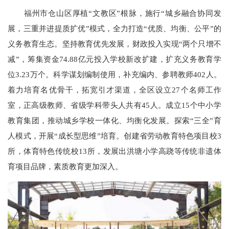
福州市仓山区厚植“文教区”根脉，施行“城乡融合协同发
展，三重并进提质扩优”模式，全力打造“优质、均衡、公平”的
义务教育生态。坚持教育优先发展，财政投入实现“两个只增不
减”，筹集资金74.88亿元投入学校新改扩建，扩充义务教育学
位3.23万个。科学谋划编制使用，补充编内、参聘教师402人。
着力培育名优骨干，拓宽引才渠道，全区设立27个名师工作
室，正高级教师、省级学科带头人共有45人。成立15个中小学
教育集团，推动城乡学校一体化、均衡化发展。探索“三全”育
人模式，开展“成长型思维”培育。创建省劳动教育特色项目校3
所，体育特色传统校13所，发展出洪塘小学高跷等传统非遗体
育项目品牌，素质教育更加深入。