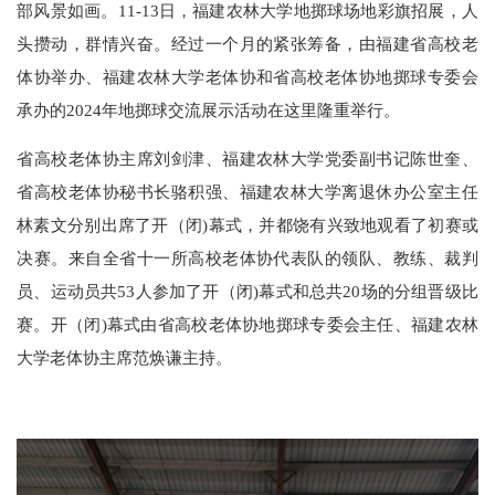
部风景如画。
11-13日，福建农林大学地掷球场地彩旗招展，人
头攒动，群情兴奋。经过一个月的紧张筹备，由福建省高校老
体协举办、福建农林大学老体协和省高校老体协地掷球专委会
承办的2024年地掷球交流展示活动在这里隆重举行。
省高校老体协主席刘剑津、福建农林大学党委副书记陈世奎、
省高校老体协秘书长骆积强、福建农林大学离退休办公室主任
林素文分别出席了开（闭
)幕式，并都饶有兴致地观看了初赛或
决赛。来自全省十一所高校老体协代表队的领队、教练、裁判
员、运动员共53人参加了开（闭)幕式和总共20场的分组晋级比
赛。开（闭)幕式由省高校老体协地掷球专委会主任、福建农林
大学老体协主席范焕谦主持。