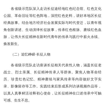
各省级示范队深入走访长征途经地红色纪念馆、红色文化
公园、革命旧址等红色阵地，深挖红色史料，讲好本地区长征
经典故事。结合地方经济社会发展实际与时代变迁，以青年视
角创新讲述、生动演绎长征故事，传承红色根脉、赓续红色血
脉，让伟大长征精神在新时代青年的传承与践行中薪火永续、
焕发新生。
（二）追忆峥嵘·长征人物
各省级示范队走访座谈长征相关代表性人物，涵盖长征老
战士、烈士亲属、长征精神传承人等群体。聚焦人物革命经
历、珍贵红色记忆、精神赓续与家风传承等内容做好文字实
录、影像留存等工作。实践结束后形成系列访谈视频作品等，
以真人真事鲜活诠释初心使命，让长征精神在口述传承中可触
可感、生生不息。