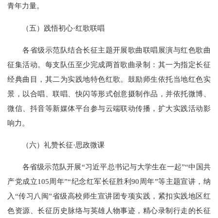
青年力量。
（五）践悟初心·红歌联唱
各省级示范队结合长征主题开展歌曲联唱展演与红色歌曲
征集活动。每支队伍至少完成两首歌曲录制：其一为指定长征
经典曲目，其二为实践地特色红歌。鼓励师生依托当地红色实
景，以合唱、联唱、快闪等形式创意摄制作品，并依托微博、
微信、抖音等新媒体平台参与云端联动传播，扩大实践活动影
响力。
（六）礼赞长征·思政微课
各省级示范队开展“习近平总书记与大学生在一起”“中国共
产党成立105周年”“纪念红军长征胜利90周年”等主题宣讲，纳
入“传习八闽”省级高校师生宣讲团专项实践，紧扣实践地区红
色资源、长征历史脉络与英雄人物事迹，精心录制行走的长征