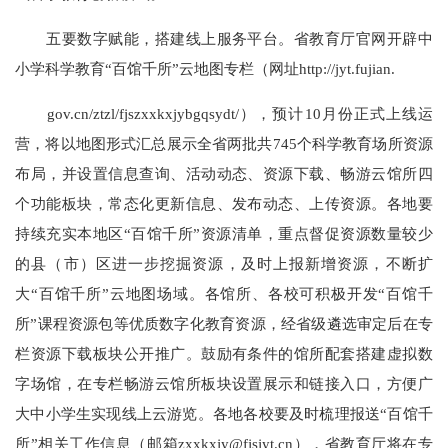
五要数字赋能，搭建线上服务平台。省教育厅官网开辟中
小学科学教育“百馆千所”云地图专栏（网址http://jyt.fujian.
gov.cn/ztzl/fjszxxkxjybgqsydt/），预计10月份正式上线运
营，将以地图形式汇总展示全省两批共745个科学教育场所资源
布局，并设置信息查询、活动动态、资源下载、畅游云馆所四
个功能板块，常态化更新信息、发布动态、上传资源。各地要
持续充实本地区“百馆千所”资源清单，重点督促资源数量较少
的县（市）区进一步挖掘资源，及时上报新增资源，不断扩
大“百馆千所”云地图场域。各馆所、各校可积极开发“百馆千
所”课程资源包等优质数字化教育资源，经省级遴选审定后在专
栏资源下载板块公开推广。鼓励有条件的馆所配套搭建虚拟数
字场馆，在专栏畅游云馆所板块设置展示和链接入口，方便广
大中小学生实现线上云游览。各地各校要及时梳理报送“百馆千
所”相关工作信息（邮箱zxxkxjy@fjsjyt.cn），省教育厅将在专