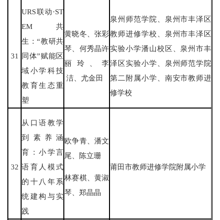
URS联动·ST
泉州师范学院、泉州市丰泽区
EM共
黄晓冬、张彩
教师进修学校、泉州市丰泽区
生：“教研共
琴、何秀晶许
实验小学潘山校区、泉州市丰
31
同体”赋能区
丽玲、李
泽区实验小学、泉州师范学院
域小学科技
洁、尤金田
第二附属小学、南安市教师进
教育生态重
修学校
塑
从口语教学
到素养涵
欧争青、潘文
育：小学言
尾、陈立珊
32
语育人模式
莆田市教师进修学院附属小学
林赛棋、黄淑
的十八年系
琴、郑晶晶
统建构与实
践