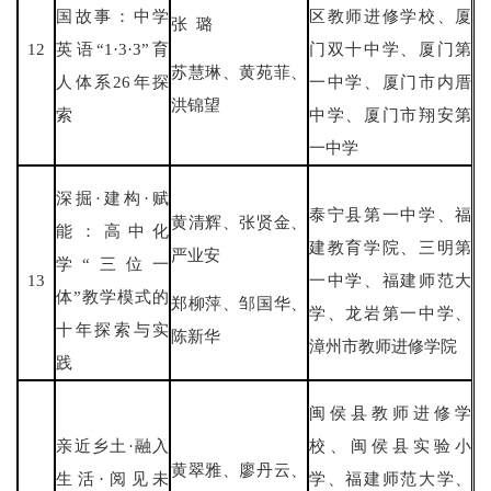
国故事：中学
区教师进修学校、厦
张 璐
12
英语“1·3·3”育
门双十中学、厦门第
苏慧琳、黄苑菲、
人体系26年探
一中学、厦门市内厝
洪锦望
索
中学、厦门市翔安第
一中学
深掘·建构·赋
泰宁县第一中学、福
黄清辉、张贤金、
能：高中化
建教育学院、三明第
严业安
学“三位一
13
一中学、福建师范大
体”教学模式的
郑柳萍、邹国华、
学、龙岩第一中学、
十年探索与实
陈新华
漳州市教师进修学院
践
闽侯县教师进修学
亲近乡土·融入
校、闽侯县实验小
黄翠雅、廖丹云、
生活·阅见未
学、福建师范大学、