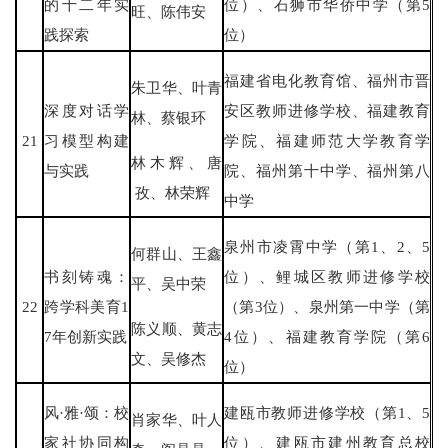
的十二年实
位）、石狮市华侨中学（第5
旺、陈伟安
践探索
位）
福建省电化教育馆、福州市晋
朱卫华、叶青
深度对话学
安区教师进修学校、福建教育
林、蔡银环
21
习模型构建
学院、福建师范大学教育学
林木辉、唐
与实践
院、福州第十中学、福州第八
孜、林荣辉
中学
泉州市凌霄中学（第1、2、5
何群山、王鑫
书刻铸魂：
位）、鲤城区教师进修学校
平、吴中荣
22
跨学科美育1
（第3位）、泉州第一中学（第
陈义顺、黄志
7年创新实践
4位）、福建教育学院（第6
文、吴修杰
位）
风·雅·颂：校
建瓯市教师进修学校（第1、5
肖家华、叶人
家社协同构
位）、建瓯市建州教育总校