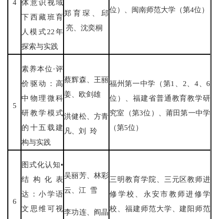
4
体意识视域
位）、闽南师范大学（第4位）
郑育琛、邱
下西藏班育
亮、沈奕桐
人模式22年
探索与实践
素养本位·评
蔡辉森、王丽
价驱动：高
福州第一中学（第1、2、4、6
姜、欧剑雄
中物理微科
位）、福建省普通教育教学研
5
研教学模式
究室（第3位）、莆田第一中学
洪健松、方青
的十五载建
（第5位）
凡、刘 玲
构与实践
图式化认知•
吴丽芳、林彩
结构化表
三明教育学院、三元区教师进
云、江 雪
达：小学语
修学校、永安市教师进修学
6
文思维可视
校、福建师范大学、建阳师范
李功连、阎晶