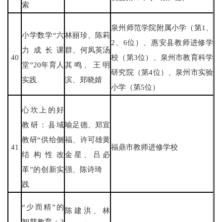
索
泉州师范学院附属小学（第1、
小学数学“六
林丽珍、陈莉
2、6位）、惠安县教师进修学
力成长课
群、何凤英汤
40
校（第3位）、泉州市教育科学
堂”20年育人
其鸣、王明
研究院（第4位）、泉州市实验
实践
滨、郑晓婧
小学（第5位）
心坎上的好
教研：县域
喻足德、郑宣
教研“供给侧
福、许可雄黄
41
福鼎市教师进修学校
结构性改
金星、吕必
革”的创新实
强、陈诗琦
践
“少而精”的
陈建洪、林
智慧教育：2