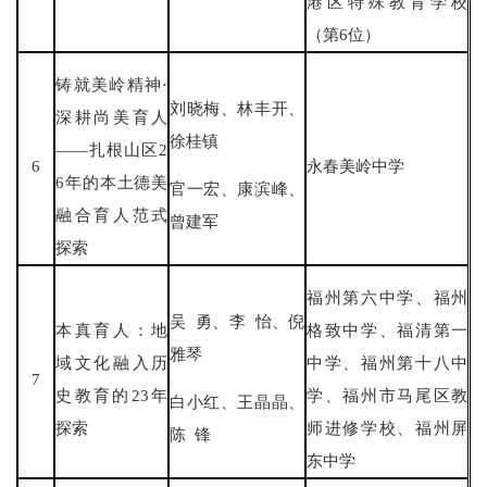
港区特殊教育学校
（第6位）
铸就美岭精神·
刘晓梅、林丰开、
深耕尚美育人
徐桂镇
——扎根山区2
6
永春美岭中学
6年的本土德美
官一宏、康滨峰、
融合育人范式
曾建军
探索
福州第六中学、福州
吴 勇、李 怡、倪
本真育人：地
格致中学、福清第一
雅琴
域文化融入历
中学、福州第十八中
7
史教育的23年
学、福州市马尾区教
白小红、王晶晶、
探索
师进修学校、福州屏
陈 锋
东中学