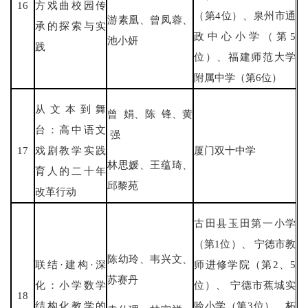
16
方戏曲校园传
（第4位）、泉州市通
游素凰、曾凤蓉、
承的探索与实
政中心小学（第5
池小妍
践
位）、福建师范大学
附属中学（第6位）
从文本到舞
曾 娟、陈 锋、黄
台：高中语文
强
17
戏剧教学实践
厦门双十中学
林思媛、王蕴琦、
育人的二十年
邱黎苑
改革行动
古田县玉田第一小学
（第1位）、 宁德市教
陈幼玲、韦兴文、
联结·建构·深
师进修学院（第2、5
苏赛丹
化：小学数学
位）、 宁德市蕉城实
18
结构化教学的
验小学（第3位）、柘