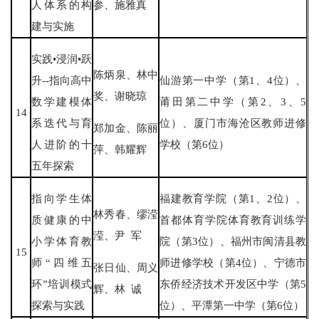
人体系的构
参、施雅真
建与实施
实践•浸润•跃
陈炳泉、林中
升--指向高中
仙游第一中学（第1、4位）、
奖、谢晓琼
数学建模体
莆田第二中学（第2、3、5
14
系迭代与育
位）、厦门市海沧区教师进修
郑加金、陈丽
人进阶的十
学校（第6位）
萍、韩耀辉
五年探索
指向学生体
福建教育学院（第1、2位）、
林秀春、缪滢
质健康的中
首都体育学院体育教育训练学
滢、尹 军
小学体育教
院（第3位）、福州市闽清县教
15
师“四维五
师进修学校（第4位）、宁德市
张日仙、周义
环”培训模式
东侨经济技术开发区中学（第5
辉、林 诚
探索与实践
位）、平潭第一中学（第6位）