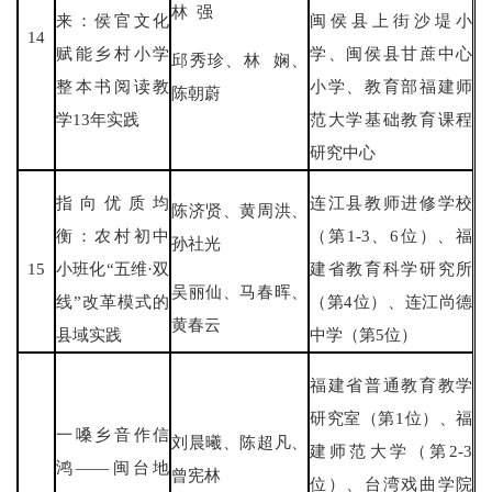
林 强
来：侯官文化
闽侯县上街沙堤小
14
赋能乡村小学
学、闽侯县甘蔗中心
邱秀珍、林 娴、
整本书阅读教
小学、教育部福建师
陈朝蔚
学13年实践
范大学基础教育课程
研究中心
指向优质均
连江县教师进修学校
陈济贤、黄周洪、
衡：农村初中
（第1-3、6位）、福
孙社光
15
小班化“五维·双
建省教育科学研究所
吴丽仙、马春晖、
线”改革模式的
（第4位）、连江尚德
黄春云
县域实践
中学（第5位）
福建省普通教育教学
研究室（第1位）、福
一嗓乡音作信
刘晨曦、陈超凡、
建师范大学（第2-3
鸿——闽台地
曾宪林
位）、台湾戏曲学院