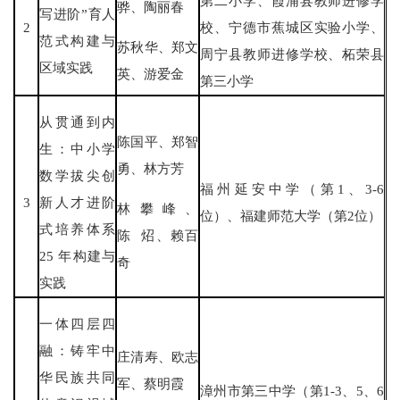
第二小学、霞浦县教师进修学
骅、陶丽春
写进阶”育人
2
校、宁德市蕉城区实验小学、
范式构建与
苏秋华、郑文
周宁县教师进修学校、柘荣县
区域实践
英、游爱金
第三小学
从贯通到内
陈国平、郑智
生：中小学
勇、林方芳
数学拔尖创
福州延安中学（第1、3-6
3
新人才进阶
林攀峰、
位）、福建师范大学（第2位）
式培养体系
陈 炤、赖百
25 年构建与
奇
实践
一体四层四
融：铸牢中
庄清寿、欧志
华民族共同
军、蔡明霞
漳州市第三中学（第1-3、5、6