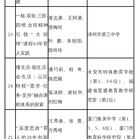
建
一核.双轨.三阶.
黄志勇、王阿勇、
四维:女排精神
曾梅玲
23
引领“大排
漳州市第三中学
叶 鹏、朱朝阳、
球”课程63年育
陈玲玲
人实践
懂生活·能生活·
潘巧莉、程 奇、
永安市特殊教育学校
会生活：山区
陈思颖
（第1、3-6位）、福
24
特校“需求-任
建省普通教育教学研
翁冰婷、谢桂华、
务-支持”融合课
究室（第2位）
刘红梅
程体系的探索
厦门集美中学（第1、
汪秀春、张 蕾、
“温度思政”育
3、5、6位）、厦门市
方秀维
25
人的20年创新
教育科学研究院（第2