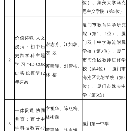
位）、集美大学马克
思主义学院（第5位）
厦门市教育科学研究
院（第1、2位）、厦
价值铸魂·人文
门双十中学海沧附属
谢志芳、江如蓉、
浸润：初中历
学校（第3位）、厦门
宓 翠
史跨学科主题
2
市海沧区教师进修学
学习“4D-COR
苏曈曈、刘智彬、
校（第4位）、厦门市
E”实践模型12
林 榕
海沧区北附学校（第5
年探索
位）、厦门市逸夫中
学（第6位）
卞祖华、陈燕梅、
一体贯通 协同
林柳娴
共育：百廿中
3
厦门第一中学
学科技教育47
黄建通、陈永海、