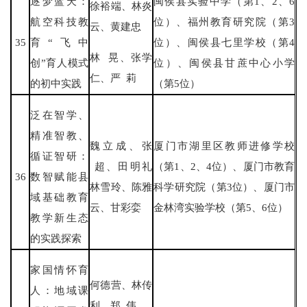
逐梦蓝天：
闽侯县实验中学（第1、2、6
徐裕端、林炎
航空科技教
位）、福州教育研究院（第3
云、黄建忠
35
育“飞中
位）、闽侯县七里学校（第4
林 晃、张学
创”育人模式
位）、闽侯县甘蔗中心小学
仁、严 莉
的初中实践
（第5位）
泛在智学、
精准智教、
魏立成、张
厦门市湖里区教师进修学校
循证智研：
超、田明礼
（第1、2、4位）、厦门市教育
36
数智赋能县
林雪玲、陈雅
科学研究院（第3位）、厦门市
域基础教育
云、甘彩娈
金林湾实验学校（第5、6位）
教学新生态
的实践探索
家国情怀育
何德营、林传
人：地域课
利、郑 伟