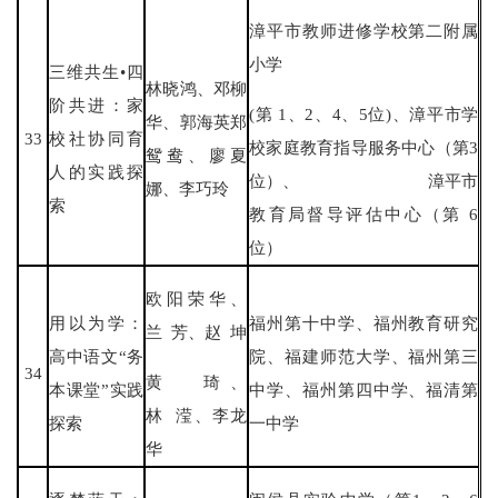
漳平市教师进修学校第二附属
小学
三维共生•四
林晓鸿、邓柳
阶共进：家
(第 1、2、4、5位)、漳平市学
华、郭海英郑
33
校社协同育
校家庭教育指导服务中心（第3
鸳鸯、廖夏
人的实践探
位）、 漳平市
娜、李巧玲
索
教育局督导评估中心（第 6
位）
欧阳荣华、
用以为学：
福州第十中学、福州教育研究
兰 芳、赵 坤
高中语文“务
院、福建师范大学、福州第三
34
黄 琦、
本课堂”实践
中学、福州第四中学、福清第
林 滢、李龙
探索
一中学
华