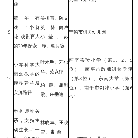
践
童年有
吴柳菁、陈文
戏：“小葵
英、林 茵卢
9
宁德市机关幼儿园
花”戏剧育人
小莹、苏
的20年探索
静、缪月容
南平实验小学（第1、2、5
叶水明、邓忠
小学科学大
位）、南平市教师进修学院
华、范议萍
概念教学的
10
（第3位）、东南大学（第4
模型建构及
柏 毅、谢利
位）、南平市剑津小学（第6
实施路径
霞、庄垂迪
位）
重构师幼关
系，支持主
林晓丰、王映
动生长--“一
雪、陆 奕