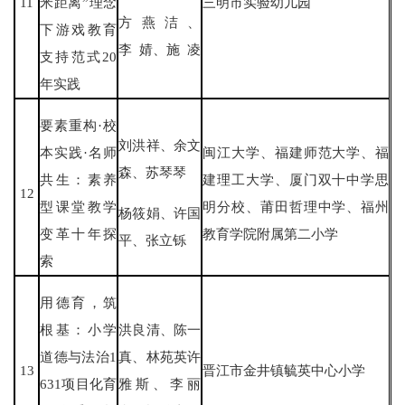
11
米距离”理念
三明市实验幼儿园
方燕洁、
下游戏教育
李 婧、施 凌
支持范式20
年实践
要素重构·校
刘洪祥、余文
本实践·名师
闽江大学、福建师范大学、福
森、苏琴琴
共生：素养
建理工大学、厦门双十中学思
12
型课堂教学
明分校、莆田哲理中学、福州
杨筱娟、许国
变革十年探
教育学院附属第二小学
平、张立铄
索
用德育，筑
根基：小学
洪良清、陈一
道德与法治1
真、林苑英许
13
晋江市金井镇毓英中心小学
631项目化育
雅斯、李丽