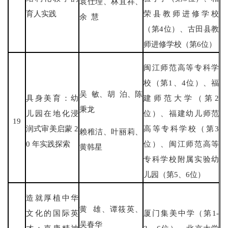
袁仕理、林宜祥、
育人实践
荣县教师进修学校
余 慧
（第4位）、古田县教
师进修学校（第6位）
闽江师范高等专科学
校（第1、4位）、福
吴 敏、胡 泊、陈
具身美育：幼
建师范大学（第2
秉龙
儿园在地化浸
位）、福建幼儿师范
19
润式审美启蒙 2
高等专科学校（第3
赖稚洁、叶丽莉、
0 年实践探索
位）、闽江师范高等
黄韩星
专科学校附属实验幼
儿园（第5、6位）
造就厚植中华
黄 雄、谭筱英、
文化的国际英
厦门集美中学（第1-
吴春华