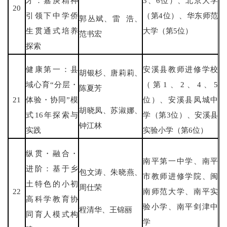
才：嘉庚精神
3、6位）、北京大学
20
引领下中学侨
（第4位）、华东师范
郭丛斌、雷 浩、
生贯通式培养
大学（第5位）
范书宏
探索
健康第一：县
安溪县教师进修学校
胡银杉、唐莉莉、
域心育“分层・
（第1、2、4、5
陈夏芳
21
体验・协同”模
位）、安溪县凤城中
胡晓凤、苏淑娜、
式16年探索与
学（第3位）、安溪县
钟江林
实践
实验小学（第6位）
纵贯・融合・
南平第一中学、南平
进阶：基于乡
包文涛、朱晓燕、
市教师进修学院、闽
土特色的小初
周仕荣
22
南师范大学、南平实
高科学教育协
验小学、南平剑津中
程清华、王锦丽
同育人模式构
学