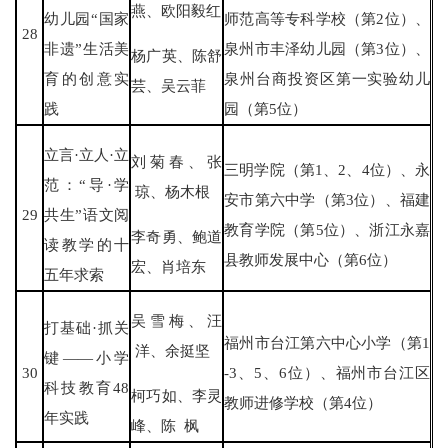
燕、欧阳毅红
幼儿园“国家
师范高等专科学校（第2位）、
28
非遗”生活美
泉州市丰泽幼儿园（第3位）、
杨广英、陈舒
育的创意实
泉州台商投资区第一实验幼儿
芸、吴云菲
践
园（第5位）
立言·立人·立
刘菊春、张
三明学院（第1、2、4位）、永
范：“导·学
琼、杨木根
安市第六中学（第3位）、福建
29
共生”语文阅
教育学院（第5位）、浙江永嘉
李奇勇、鲍道
读教学的十
县教师发展中心（第6位）
宏、肖培东
五年求索
吴雪梅、汪
打基础·抓关
福州市台江第六中心小学（第1
洋、余挺坚
键——小学
30
-3、5、6位）、福州市台江区
科技教育48
柯巧如、李灵
教师进修学校（第4位）
年实践
峰、陈 枫