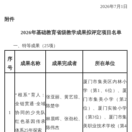
2026年7月1日
附件
2026年基础教育省级教学成果拟评定项目名单
一、特等成果（25项）
序
成果名称
成果完成者
所在单位
号
厦门市集美区内林小
学（第1、6位）、厦
“根系”育人：
张亚丽、黄艺琼、
门市集美小学（第2
全链贯通·全域
陈楚华
位）、厦门实验小学
1
协同的少先队
（第3位）、厦门市集
林晨晖、张劲松、
红色基因传承
美职业技术学校（第4
陈伟杰
体系25年探索