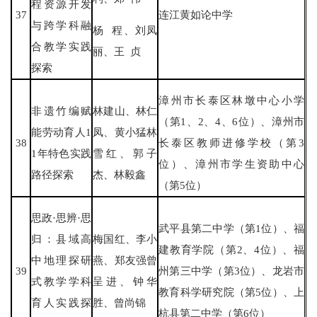
程资源开发
37
连江黄如论中学
与跨学科融
杨 程、刘凤
合教学实践
丽、王 贞
探索
漳州市长泰区林墩中心小学
非遗竹编赋
林建山、林仁
（第1、2、4、6位）、漳州市
能劳动育人1
凤、黄小猛林
38
长泰区教师进修学校（第3
1年特色实践
雪红、郭子
位）、漳州市学生资助中心
路径探索
杰、林毅鑫
（第5位）
思政·思辨·思
武平县第二中学（第1位）、福
归：县域高
梅国红、李小
建教育学院（第2、4位）、福
中地理探研
燕、郑友强曾
39
州第三中学（第3位）、龙岩市
式教学学科
呈进、钟华
教育科学研究院（第5位）、上
育人实践探
胜、曾尚锦
杭县第二中学（第6位）