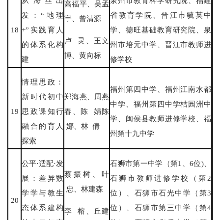
从海丝出
泉州市教育科学研究院、福建
高福平、吴孟
发：“地理
省教育学院、晋江市毓英中
宇、曾清源
18
+”实践育人
学、德旺基础教育研究院、泉
卢 灵、王文
的体系化构
州市培元中学、晋江市教师进
博、黄向标
建
修学校
情理思政：
福州第四中学、福州江南水都
新时代初中
郑海燕、周燕
中学、福州第四中学桔园洲中
19
思政课知行
春、陈 娟陈
学、闽侯县教师进修学校、福
融合的育人
娜、林 倩
州第十九中学
探索
公平·适配·发
石狮市第一中学（第1、6位)、
蔡振树、叶
展：差异数
石狮市教师进修学校（第2
忠、林建森
学学与教生
位）、石狮市石光中学（第3
20
态体系建构
位）、石狮市第三中学（第4
李 榕、丘建