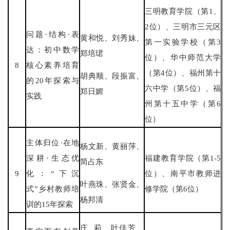
三明教育学院（第1、
2位）、三明市三元区
问题·结构·表
黄和悦、刘秀妹、
第一实验学校（第3
达：初中数学
郑培珺
位）、华中师范大学
8
核心素养培育
（第4位）、福州第十
胡典顺、段振富、
的20年探索与
六中学（第5位）、福
郑日媚
实践
州第十五中学（第6
位）
主体归位·在地
杨文新、黄丽萍、
深耕·生态优
福建教育学院（第1-5
简占东
9
化：“下沉
位）、南平市教师进
叶燕珠、张贤金、
式”乡村教师培
修学院（第6位）
杨邦清
训的15年探索
庄 莉、叶佳芳、