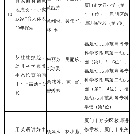
真实而有创意
厦门市大同小学（第1-
黄靓芳
地成长：“小实
10
4、6位）、思明区教
践家”育人体系
黄维琳、吴伟华、
师进修学校（第5位）
20年探索
林 琳
福建幼儿师范高等专
科学校附属第一幼儿
从娃娃抓起：
朱丽芬、吴丽珍、
园（第1、3、6位）、
幼儿科学素养
刘冰灵
福建幼儿师范高等专
11
生态培育的四
科学校附属第二幼儿
吴端萍、黄 雪、
十年“福幼”实
园（第2、4位）、福
曾秀卿
践
建幼儿师范高等专科
学校（第5位）
厦门市翔安区教师进
用英语讲好中
修学校、厦门市集美
杨延从、林小燕、