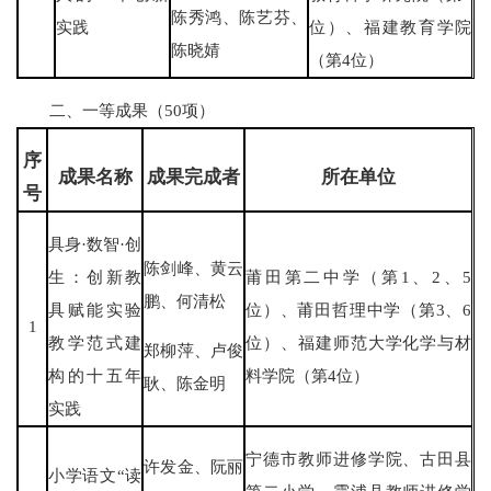
陈秀鸿、陈艺芬、
实践
位）、福建教育学院
陈晓婧
（第4位）
二、一等成果（50项）
序
成果名称
成果完成者
所在单位
号
具身·数智·创
陈剑峰、黄云
生：创新教
莆田第二中学（第1、2、5
鹏、何清松
具赋能实验
位）、莆田哲理中学（第3、6
1
教学范式建
位）、福建师范大学化学与材
郑柳萍、卢俊
构的十五年
料学院（第4位）
耿、陈金明
实践
宁德市教师进修学院、古田县
许发金、阮丽
小学语文“读