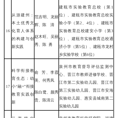
建瓯市实验教育总校（第1
从游建州：
位）、建瓯市实验教育总校实
范吉明、龙丽
本土优秀文
验小学（第2、4位）、建瓯市
辉、陈 清
16
化育人体系
实验教育总校建安小学（第3
赵木旺、吴丽
的构建与创
位）、建瓯市实验教育总校通
秀、陈 勇
新实践
济小学（第5位）、建瓯市龙村
乡实验学校（第6位）
泉州市教育督导评估监测中
科学衔接教
俞 芳、李霞
心、晋江市教师进修学校、晋
育生态：幼
美、何秀凤
江市第二实验幼儿园、晋江市
17
小“融+”衔接
第三实验幼儿园、晋江市安海
陈白鹭、颜秀
教育实践创
实验幼儿园、惠安县城南第二
贵、陈清云
新
实验幼儿园