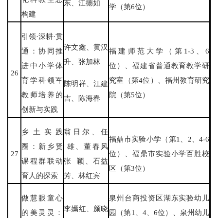
东、江德如
学（第6位）
构建
引领·深耕·贯
许文鑫、黄汉
通：协同推
福建师范大学（第1-3、6
升、张加林
进中小学体
位）、福建省普通教育教学研
26
育学科领军
究室（第4位）、福州教育研究
陈明祥、江建
教师培养的
院（第5位）
吉、陈海春
创新与实践
乡土实践
翁日尔、任
福鼎市实验小学（第1、2、4-6
圈：新乡贤
雄、董春风
27
位）、福鼎市实验小学百胜校
课程群联动
张 颖、石益
区（第3位）
育人的探索
芳、林红宾
做慧眼童心
泉州台商投资区湖东实验幼儿
李嫣红、颜晓
的美灵灵：
园（第1、4、6位）、泉州幼儿