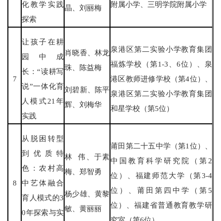
化教学实践
附属小学、三明学院附属小学
晶、刘丽梅
探索
让孩子在耕
泉港区第二实验小学教育集团
肖晓香、林龙
园中成
福炼学校（第1-3、6位）、泉
珠、陈益梅
长：“读耕写
7
港区教师进修学校（第4位）、
说”一体化育
刘碧新、陈平
泉港区第二实验小学教育集团
人模式21年
辉、刘梅华
和星学校（第5位）
实践
从脱困转型
莆田第二十五中学（第1位）、
到优质特
林 伟、于素
中国教育科学研究院（第2
色：农村高
梅、郑智勇
位）、福建师范大学（第3-4
8
中艺体融合
位）、莆田第四中学（第5
杨少雄、黄黎
育人模式的3
位）、福建省普通教育教学研
敏、黄丽丽
0年探索与实
究室（第6位）