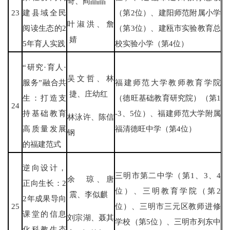
奇、阎晶晶
23
建县域全民
（第2位）、建阳师范附属小学
叶淑洪、詹
阅读生态的2
（第3位）、建瓯市实验教育总
婧
5年育人实践
校实验小学（第4位）
“研究·育人·
吴文哲、林
服务”融合共
福建师范大学教师教育学院
捷、庄幼红
生：打造支
（德旺基础教育研究院）（第1
24
持基础教育
-3、5位）、福建师范大学附属
林泳许、陈信
高质量发展
福清德旺中学（第4位）
钢
的福建范式
逆向设计，
三明市第二中学（第1、3、4
余 琼、唐
正向生长：2
位）、三明教育学院（第2
震、李似麒
2年成果导向
25
位）、三明市三元区教师进修
课堂的信息
刘宗湖、聂其
学校（第5位）、三明市列东中
化科教生态