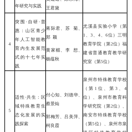
年研究与实践
王君黛
突围·自研·普
尤溪县实验小学（第
蒋际君、苏 菊、
惠：山区青少
1、3、4、6位）三明
郑 颖
年人工智能教
4
教育学院（第2位）福
育内生发展范
黄家楣、李 想、
建省普通教育教学研
式的十七年实
杨蕴秋
究室（第5位）
践
泉州市特殊教育学校
（第1位、第3、4
付心知、刘德华、
适性·共生：区
位）、泉州市教育科
蔡景灿
域特殊教育生
学研究院（第2位）、
5
态化发展的实
南安市特殊教育学校
郭梅芳、吕美萍、
践探索
（第5位）、泉州市泉
柯良霞