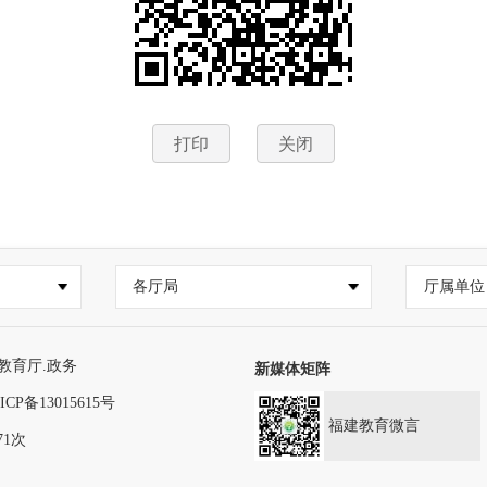
打印
关闭
各厅局
厅属单位
教育厅.政务
新媒体矩阵
ICP备13015615号
福建教育微言
71次