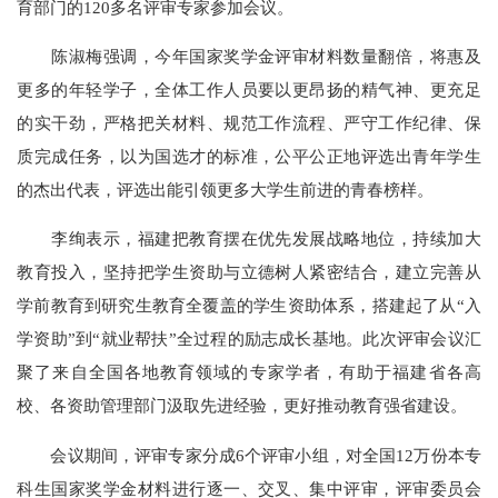
育部门的120多名评审专家参加会议。
陈淑梅强调，今年国家奖学金评审材料数量翻倍，将惠及
更多的年轻学子，全体工作人员要以更昂扬的精气神、更充足
的实干劲，严格把关材料、规范工作流程、严守工作纪律、保
质完成任务，以为国选才的标准，公平公正地评选出青年学生
的杰出代表，评选出能引领更多大学生前进的青春榜样。
李绚表示，福建把教育摆在优先发展战略地位，持续加大
教育投入，坚持把学生资助与立德树人紧密结合，建立完善从
学前教育到研究生教育全覆盖的学生资助体系，搭建起了从“入
学资助”到“就业帮扶”全过程的励志成长基地。此次评审会议汇
聚了来自全国各地教育领域的专家学者，有助于福建省各高
校、各资助管理部门汲取先进经验，更好推动教育强省建设。
会议期间，评审专家分成6个评审小组，对全国12万份本专
科生国家奖学金材料进行逐一、交叉、集中评审，评审委员会